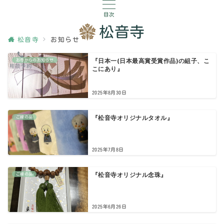
目次
松音寺
松音寺
お知らせ
『日本一(日本最高賞受賞作品)の組子、こ
お寺からのお知らせ
相談予約
こにあり』
2025年8月30日
『松音寺オリジナルタオル』
ご縁の品
2025年7月8日
『松音寺オリジナル念珠』
ご縁の品
2025年6月26日